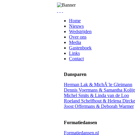
Home
Nieuws
Wedstrijden
Over ons
Media
Gastenboek
Links
Contact
Dansparen
Herman Lak & MichÃ¨le Gleimann
Dennis Voermans & Samantha Kolij
Michel Smits & Linda van de Loo
Roeland Schelfhout & Helena Dirck
Joost Offermans & Deborah Warmer
Formatiedansen
Formatiedansen.nl